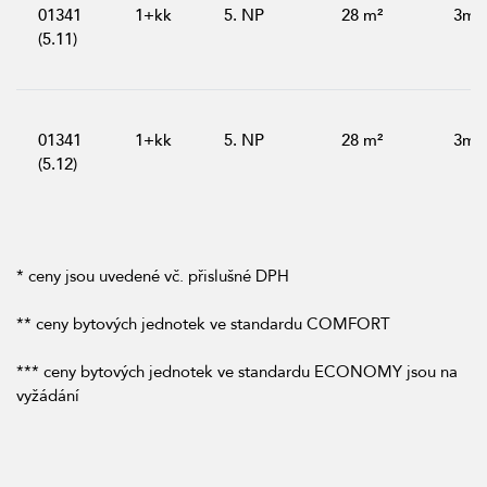
01341
1+kk
5. NP
28 m²
3m²
(5.11)
01341
1+kk
5. NP
28 m²
3m²
(5.12)
* ceny jsou uvedené vč. přislušné DPH
** ceny bytových jednotek ve standardu COMFORT
*** ceny bytových jednotek ve standardu ECONOMY jsou na
vyžádání