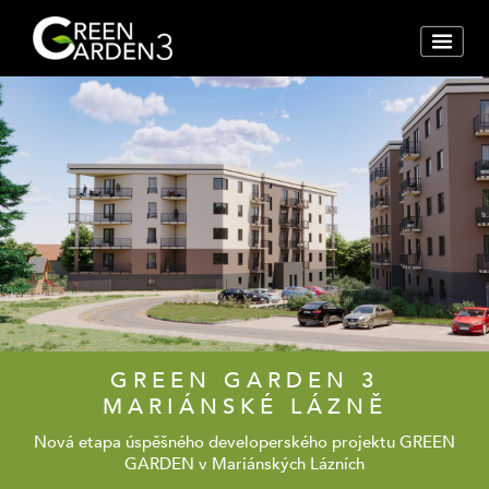
GREEN GARDEN 3
MARIÁNSKÉ LÁZNĚ
Nová etapa úspěšného developerského projektu GREEN
GARDEN v Mariánských Lázních