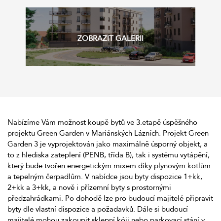
Nabízíme Vám možnost koupě bytů ve 3.etapě úspěšného
projektu Green Garden v Mariánských Lázních. Projekt Green
Garden 3 je vyprojektován jako maximálně úsporný objekt, a
to z hlediska zateplení (PENB, třída B), tak i systému vytápění,
který bude tvořen energetickým mixem díky plynovým kotlům
a tepelným čerpadlům. V nabídce jsou byty dispozice 1+kk,
2+kk a 3+kk, a nově i přízemní byty s prostornými
předzahrádkami. Po dohodě lze pro budoucí majitelé připravit
byty dle vlastní dispozice a požadavků. Dále si budoucí
majitelé mohou zakoupit sklepní kóji nebo parkovací stání v