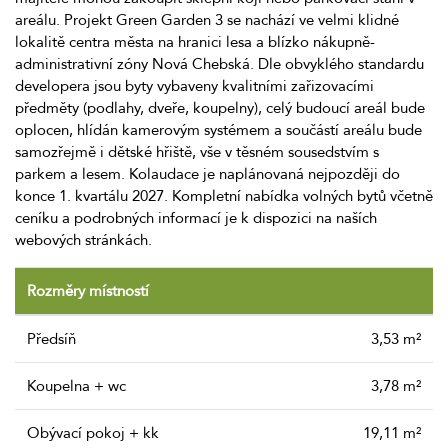
areálu. Projekt Green Garden 3 se nachází ve velmi klidné
lokalitě centra města na hranici lesa a blízko nákupně-
administrativní zóny Nová Chebská. Dle obvyklého standardu
developera jsou byty vybaveny kvalitními zařizovacími
předměty (podlahy, dveře, koupelny), celý budoucí areál bude
oplocen, hlídán kamerovým systémem a součástí areálu bude
samozřejmě i dětské hřiště, vše v těsném sousedstvím s
parkem a lesem. Kolaudace je naplánovaná nejpozději do
konce 1. kvartálu 2027. Kompletní nabídka volných bytů včetně
ceníku a podrobných informací je k dispozici na naších
webových stránkách.
Rozměry místností
Předsíň
3,53 m²
Koupelna + wc
3,78 m²
Obývací pokoj + kk
19,11 m²