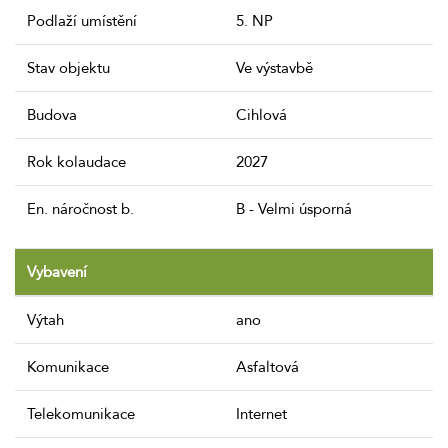
Podlaží umístění
5. NP
Stav objektu
Ve výstavbě
Budova
Cihlová
Rok kolaudace
2027
En. náročnost b.
B - Velmi úsporná
Vybavení
Výtah
ano
Komunikace
Asfaltová
Telekomunikace
Internet