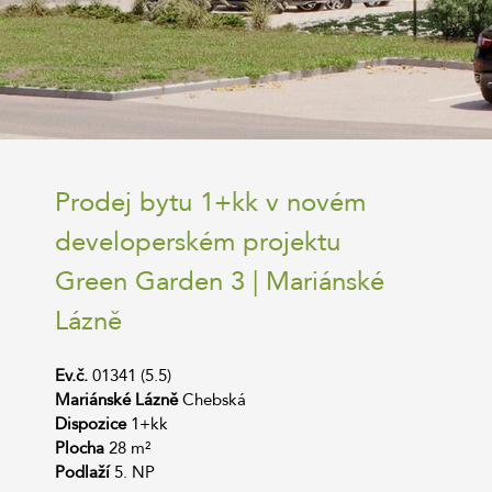
Prodej bytu 1+kk v novém
developerském projektu
Green Garden 3 | Mariánské
Lázně
Ev.č.
01341 (5.5)
Mariánské Lázně
Chebská
Dispozice
1+kk
Plocha
28 m²
Podlaží
5. NP