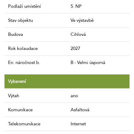
Podlaží umístění
5. NP
Stav objektu
Ve výstavbě
Budova
Cihlová
Rok kolaudace
2027
En. náročnost b.
B - Velmi úsporná
Vybavení
Výtah
ano
Komunikace
Asfaltová
Telekomunikace
Internet