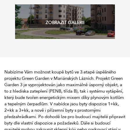
Nabízíme Vám možnost koupě bytů ve 3.etapě úspěšného
projektu Green Garden v Mariánských Lázních. Projekt Green
Garden 3 je vyprojektován jako maximálně úsporný objekt, a
to z hlediska zateplení (PENB, třída B), tak i systému vytápění,
který bude tvořen energetickým mixem díky plynovým kotlům
a tepelným čerpadlům. V nabídce jsou byty dispozice 1+kk,
2+kk a 3+kk, a nově i přízemní byty s prostornými
předzahrádkami. Po dohodě lze pro budoucí majitelé připravit
byty dle vlastní dispozice a požadavků. Dále si budoucí
majitelé mohou zakoupit sklepní kóji nebo parkovací stání v