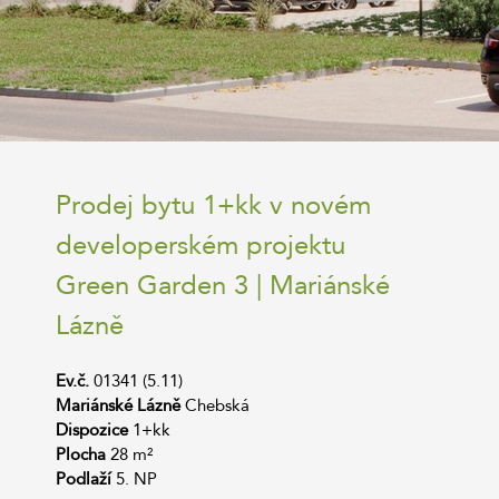
Prodej bytu 1+kk v novém
developerském projektu
Green Garden 3 | Mariánské
Lázně
Ev.č.
01341 (5.11)
Mariánské Lázně
Chebská
Dispozice
1+kk
Plocha
28 m²
Podlaží
5. NP