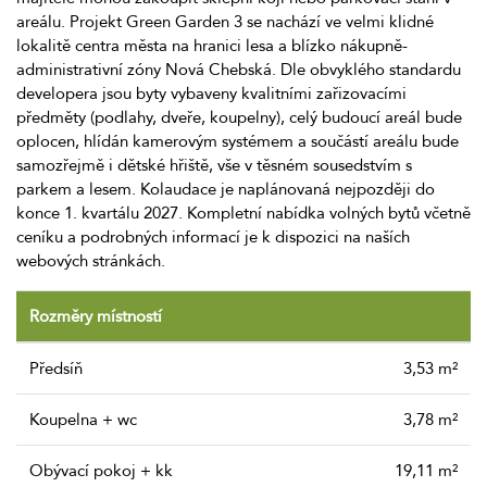
areálu. Projekt Green Garden 3 se nachází ve velmi klidné
lokalitě centra města na hranici lesa a blízko nákupně-
administrativní zóny Nová Chebská. Dle obvyklého standardu
developera jsou byty vybaveny kvalitními zařizovacími
předměty (podlahy, dveře, koupelny), celý budoucí areál bude
oplocen, hlídán kamerovým systémem a součástí areálu bude
samozřejmě i dětské hřiště, vše v těsném sousedstvím s
parkem a lesem. Kolaudace je naplánovaná nejpozději do
konce 1. kvartálu 2027. Kompletní nabídka volných bytů včetně
ceníku a podrobných informací je k dispozici na naších
webových stránkách.
Rozměry místností
Předsíň
3,53 m²
Koupelna + wc
3,78 m²
Obývací pokoj + kk
19,11 m²