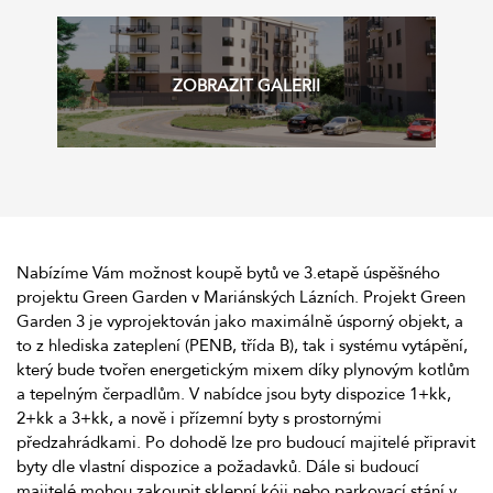
Nabízíme Vám možnost koupě bytů ve 3.etapě úspěšného
projektu Green Garden v Mariánských Lázních. Projekt Green
Garden 3 je vyprojektován jako maximálně úsporný objekt, a
to z hlediska zateplení (PENB, třída B), tak i systému vytápění,
který bude tvořen energetickým mixem díky plynovým kotlům
a tepelným čerpadlům. V nabídce jsou byty dispozice 1+kk,
2+kk a 3+kk, a nově i přízemní byty s prostornými
předzahrádkami. Po dohodě lze pro budoucí majitelé připravit
byty dle vlastní dispozice a požadavků. Dále si budoucí
majitelé mohou zakoupit sklepní kóji nebo parkovací stání v