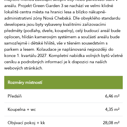
areálu. Projekt Green Garden 3 se nachází ve velmi klidné
lokalitě centra města na hranici lesa a blízko nákupně-
administrativní zóny Nová Chebská. Dle obvyklého standardu
developera jsou byty vybaveny kvalitními zařizovacími
předměty (podlahy, dveře, koupelny), celý budoucí areál bude
oplocen, hlídán kamerovým systémem a součástí areálu bude
samozřejmě i dětské hřiště, vše v těsném sousedstvím s
parkem a lesem. Kolaudace je naplánovaná nejpozději do
konce 1. kvartálu 2027. Kompletní nabídka volných bytů včetně
ceníku a podrobných informací je k dispozici na naších
webových stránkách.
Rozměry místností
Předsíň
6,46 m²
Koupelna + wc
4,35 m²
Obývací pokoj + kk
28,08 m²