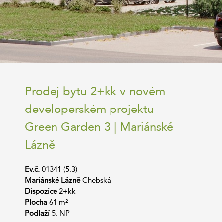
Prodej bytu 2+kk v novém
developerském projektu
Green Garden 3 | Mariánské
Lázně
Ev.č.
01341 (5.3)
Mariánské Lázně
Chebská
Dispozice
2+kk
Plocha
61 m²
Podlaží
5. NP