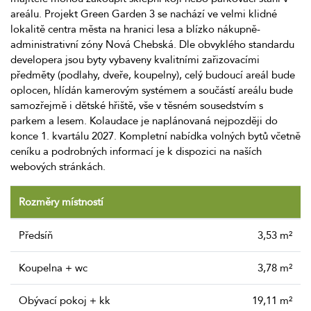
areálu. Projekt Green Garden 3 se nachází ve velmi klidné
lokalitě centra města na hranici lesa a blízko nákupně-
administrativní zóny Nová Chebská. Dle obvyklého standardu
developera jsou byty vybaveny kvalitními zařizovacími
předměty (podlahy, dveře, koupelny), celý budoucí areál bude
oplocen, hlídán kamerovým systémem a součástí areálu bude
samozřejmě i dětské hřiště, vše v těsném sousedstvím s
parkem a lesem. Kolaudace je naplánovaná nejpozději do
konce 1. kvartálu 2027. Kompletní nabídka volných bytů včetně
ceníku a podrobných informací je k dispozici na naších
webových stránkách.
Rozměry místností
Předsíň
3,53 m²
Koupelna + wc
3,78 m²
Obývací pokoj + kk
19,11 m²