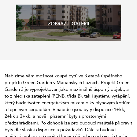
Nabízíme Vám možnost koupě bytů ve 3.etapě úspěšného
projektu Green Garden v Mariánských Lázních. Projekt Green
Garden 3 je vyprojektován jako maximálně úsporný objekt, a
to z hlediska zateplení (PENB, třída B), tak i systému vytápění,
který bude tvořen energetickým mixem díky plynovým kotlům
a tepelným čerpadlům. V nabídce jsou byty dispozice 1+kk,
2+kk a 3+kk, a nově i přízemní byty s prostornými
předzahrádkami. Po dohodě lze pro budoucí majitelé připravit
byty dle vlastní dispozice a požadavků. Dále si budoucí
majitelé mohou zakoupit sklepní kóji nebo parkovací stání v