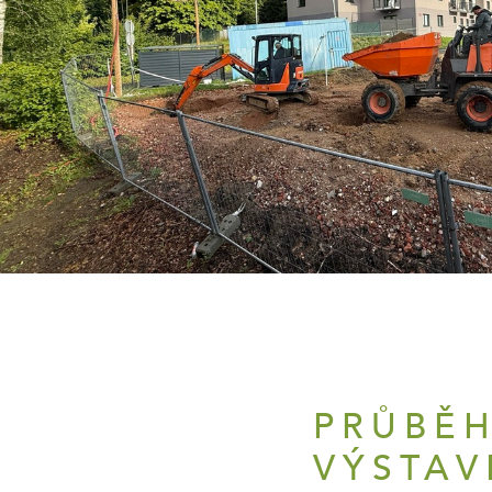
PRŮBĚ
VÝSTAV