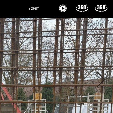
« ZPĚT