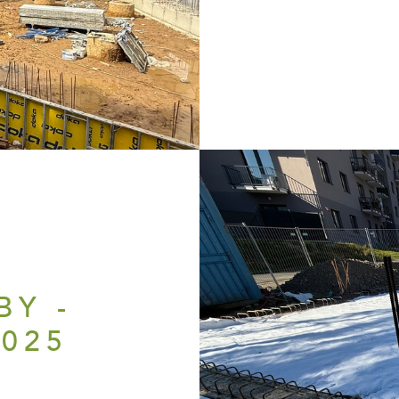
H
BY -
2025