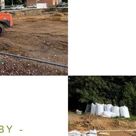
H
BY -