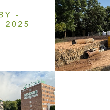
H
BY -
 2025