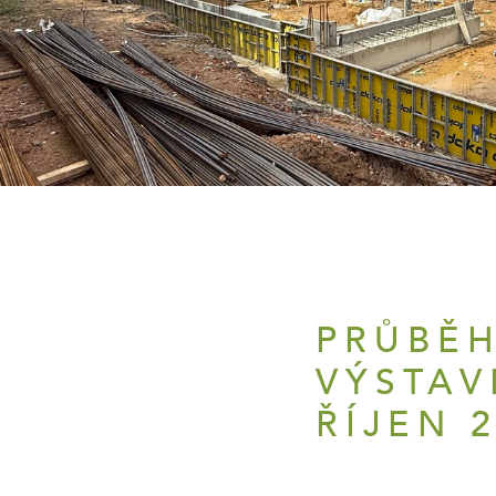
PRŮBĚ
VÝSTAV
ŘÍJEN 