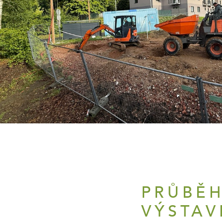
PRŮBĚ
VÝSTAV