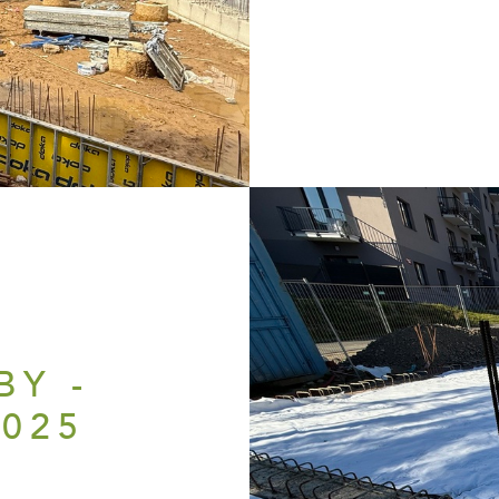
H
BY -
2025