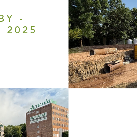
H
BY -
 2025