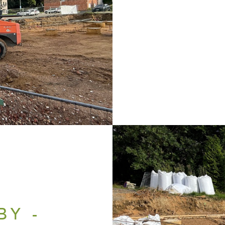
H
BY -