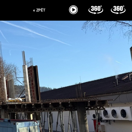
« ZPĚT