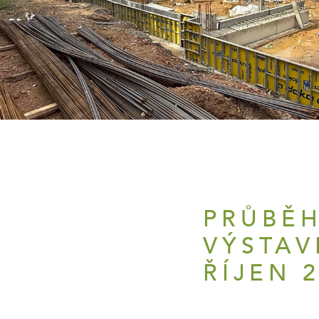
PRŮBĚ
VÝSTAV
ŘÍJEN 